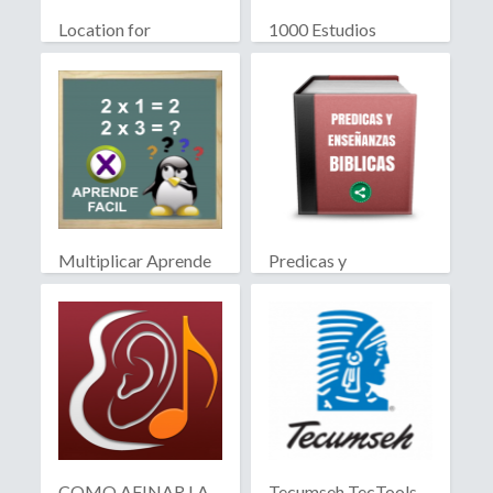
Location for
1000 Estudios
WhatsApp
Biblicos
Multiplicar Aprende
Predicas y
Facil
Enseñanzas Biblicas
COMO AFINAR LA
Tecumseh TecTools