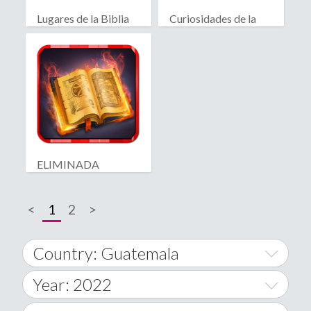
Lugares de la Biblia
Curiosidades de la
Biblia
ELIMINADA
hechizos amor
<
1
2
>
Country: Guatemala
Year: 2022
World Wide