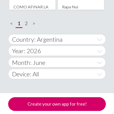
COMO AFINAR LA
Rapa Nui
GUITARRA
<
1
2
>
Country: Argentina
Year: 2026
World Wide
2014
Month: June
A
2015
January
Device: All
Afghanistan
2016
February
All
�
2017
March
Android
Åland Islands
Create your own app for free!
2018
April
iOS
A