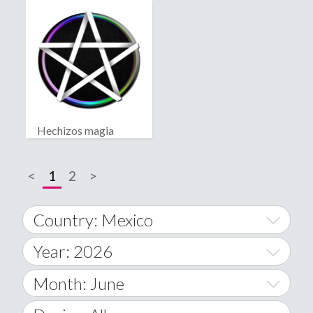
Hechizos magia
negra
<
1
2
>
Country: Mexico
Year: 2026
World Wide
2014
Month: June
A
2015
January