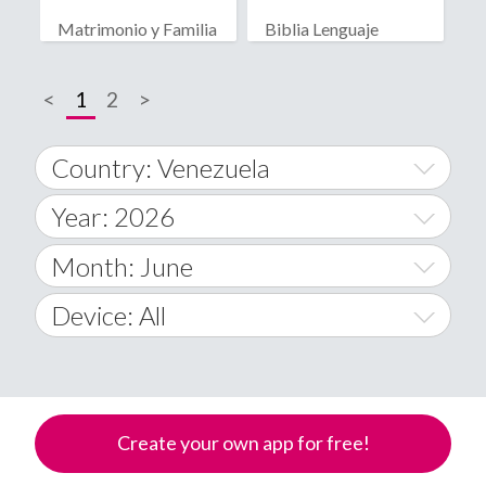
Matrimonio y Familia
Biblia Lenguaje
Cristiana
Actual
<
1
2
>
Country: Venezuela
Year: 2026
World Wide
2014
Month: June
A
2015
January
Device: All
Afghanistan
2016
February
All
�
2017
March
Android
Åland Islands
Create your own app for free!
2018
April
iOS
A